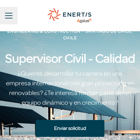
Menú de empleo
ENGINEERING & CONSTRUCTION
·
SANTIAGO DE CHILE,
CHILE
Supervisor Civil - Calidad
¿Quieres desarrollar tu carrera en una
empresa internacional con gran proyección en
renovables? ¿Te interesa formar parte de un
equipo dinámico y en crecimiento?
Enviar solicitud