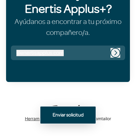
Enertis Applus+?
Ayúdanos a encontrar a tu próximo
compañero/a.
@
enertisapplus.com
enertisapplus.com
Iniciar s
Enviar solicitud
Herramientas de seguimiento
de Teamtailor